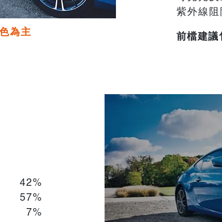
紫外線阻
色為主
前檔建議
42%
57%
7%