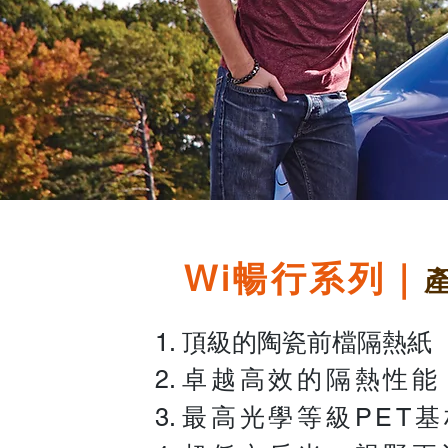
暢行系列｜
Wi
頂級的陶瓷前檔隔熱紙
卓越
高效的隔熱性能
最高光學等級P
ET