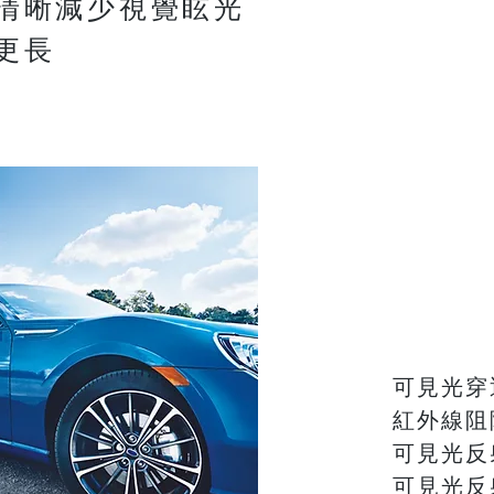
清晰
減少視覺眩光
更長
可見光
紅外線阻隔
可見光反
可見光反