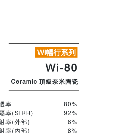
暢行系列
Wi
Wi-80
頂級奈米陶瓷
Ceramic
穿透率
80%
率(SIRR)
92%
射率(外部)
8%
射率(內部)
​8%