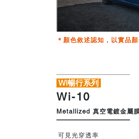
＊顏色敘述認知，以實品顏
Wi暢行系列
​Wi-10
真空電鍍金屬
Metallized
可見光穿透率