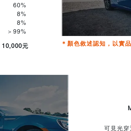
60%
8%
​8%
＞99%
＊顏色敘述認知，以實
10,000元
可見光