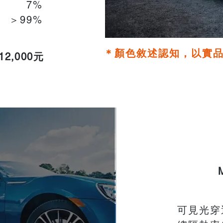
​7%
＞99%
＊顏色敘述認知，以實
12,000元
可見光