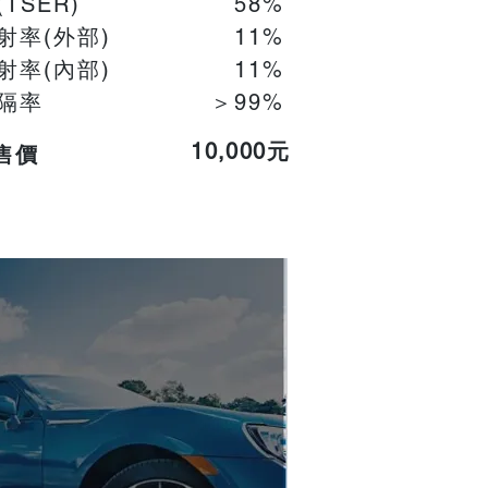
(TSER)
58%
射率(外部)
11%
射率(內部)
​11%
隔率
＞99%
10,000元
售價