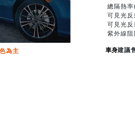
總隔熱率
可見光反
可見光反
紫外線阻
車身
建議
色為主
汽車隔熱
建築專用
無敵系列
高性能
外貼膜
t
​無限/抗藍光系列
節能膜