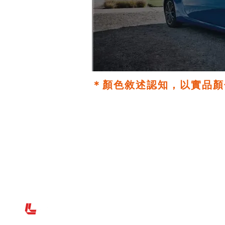
＊顏色敘述認知，以實品顏
LLumar 龍膜 世界最大隔熱紙品牌
聯絡電話：
(02)2765-7500
energise@ms37.hinet.ne
客服信箱：