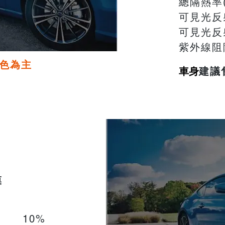
總隔熱率
可見光反
可見光反
紫外線阻
色為主
車身
建議
膜
10%