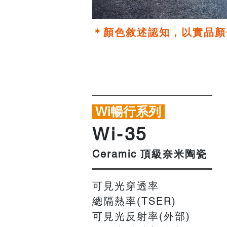
＊顏色敘述認知，以實品顏
Wi暢行系列
​Wi-35
頂級奈米
陶瓷
Ceramic
可見光穿透率
總隔熱率
(TSER)
可見光反射率(外部)