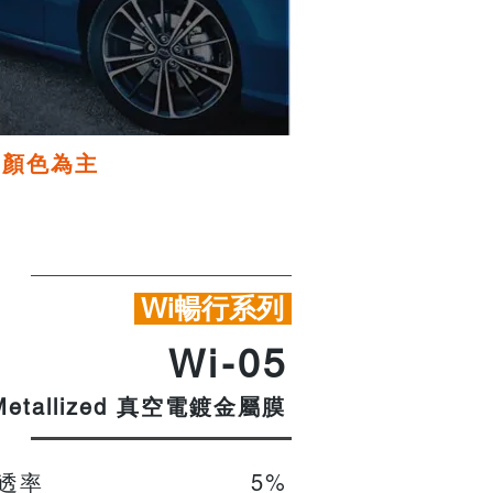
品顏色為主
Wi暢行系列
Wi-05
真空電鍍金屬膜
Metallized
穿透率
5%