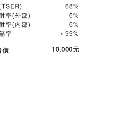
(TSER)
68%
射率(外部)
6%
射率(內部)
​6%
隔率
＞99%
10,000元
售價
服務中心
保固中心
關於
LLumar
無敵
​特約經銷
保卡登錄
三大核心
LLumar
歷史
汽車專用經銷
保卡查詢
LLumar