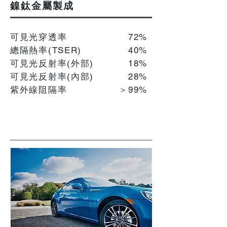
鎳鈦金屬製成
可見光穿透率
72%
總隔熱率(TSER)
40%
可見光反射率(外部)
18%
可見光反射率(內部)
​28%
紫外線阻隔率
＞99%