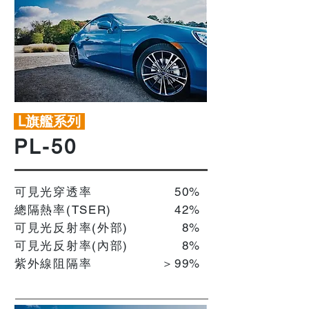
L旗艦系列
PL-50
可見光穿透率
50%
總隔熱率(TSER)
42%
可見光反射率(外部)
8%
可見光反射率(內部)
​8%
紫外線阻隔率
＞99%