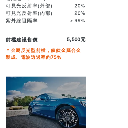
可見光反射率(外部)
20%
可見光反射率(內部)
​20%
紫外線阻隔率
＞99%
​5,500元
前檔建議售價
＊金屬反光型前檔，鎳鈦金屬合金
製成
、
電波透過率約75%