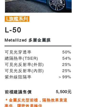
L旗艦系列
L-50
多層金屬膜
Metallized
可見光穿透率
50%
總隔熱率(TSER)
54%
可見光反射率(外部)
25%
可見光反射率(內部)
​25%
紫外線阻隔率
＞99%
​5,500元
前檔建議售價
＊金屬反光型前檔，隔熱效果衰退
率低、隱密效果極佳