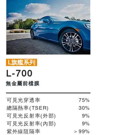
L旗艦系列
L-700
無金屬前檔膜
可見光穿透率
75%
總隔熱率(TSER)
30%
可見光反射率(外部)
9%
可見光反射率(內部)
​9%
紫外線阻隔率
＞99%