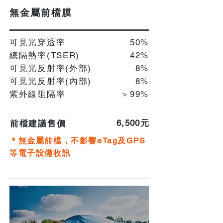
無金屬前檔膜
可見光穿透率
50%
總隔熱率(TSER)
42%
可見光反射率(外部)
8%
可見光反射率(內部)
​8%
紫外線阻隔率
＞99%
​6,500元
前檔建議售價
＊無金屬前檔，不影響eTag及GPS
等電子設備收訊