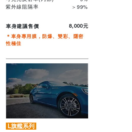
紫外線阻隔率
＞99%
​8,000元
車身建議售價
＊車身專用膜，防爆、雙彩、隱密
性極佳
L旗艦系列