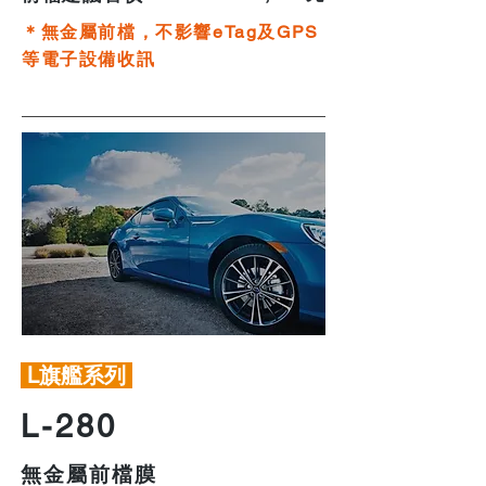
＊無金屬前檔，不影響eTag及GPS
等電子設備收訊
L旗艦系列
L-280
無金屬前檔膜