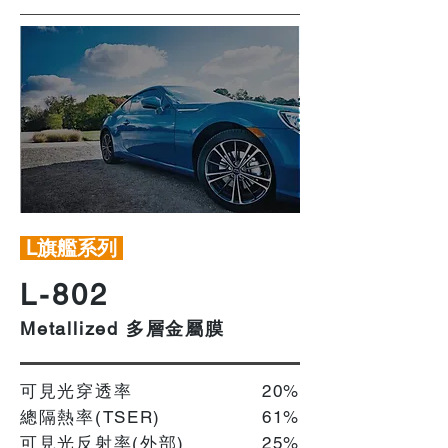
L旗艦系列
L-802
多層金屬膜
Metallized
可見光穿透率
20%
總隔熱率(TSER)
61%
可見光反射率(外部)
25%