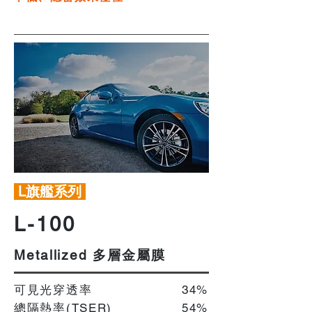
L旗艦系列
L-100
多層金屬膜
Metallized
可見光穿透率
34%
總隔熱率(TSER)
54%