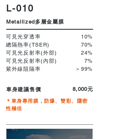
L-010
多層金屬膜
Metallized
可見光穿透率
10%
總隔熱率(TSER)
70%
可見光反射率(外部)
24%
可見光反射率(內部)
​7
%
紫外線阻隔率
＞99%
​8,000元
車身建議售價
＊車身專用膜，防爆、雙彩、隱密
性極佳