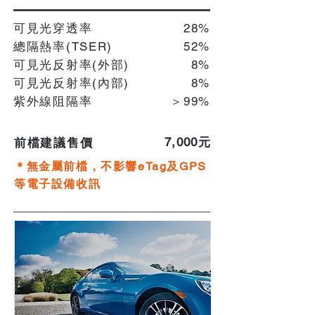
可見光穿透率
28%
總隔熱率(TSER)
52%
可見光反射率(外部)
8%
可見光反射率(內部)
​8%
紫外線阻隔率
＞99%
​7,000元
前檔建議售價
＊無金屬前檔，不影響eTag及GPS
等電子設備收訊