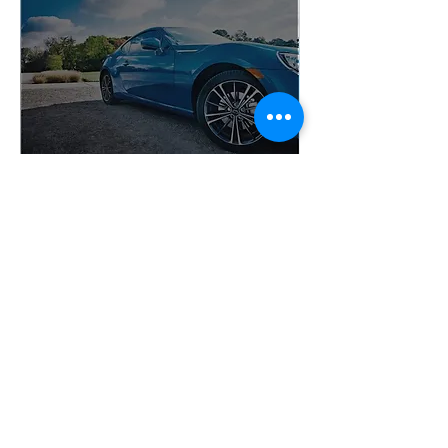
L旗艦系列
L-307
多層金屬膜
Metallized
可見光穿透率
7%
總隔熱率(TSER)
82%
可見光反射率(外部)
50%
可見光反射率(內部)
12%
紫外線阻隔率
＞99%