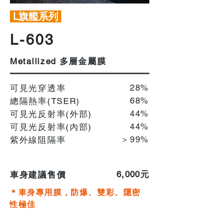
L旗艦系列
L-603
多層金屬膜
Metallized
28%
可見光穿透率
68%
總隔熱率(TSER)
44%
可見光反射率(外部)
​44%
可見光反射率(內部)
＞99%
紫外線阻隔率
​6,000元
車身建議售價
＊車身專用膜，防爆、雙彩、隱密
性極佳