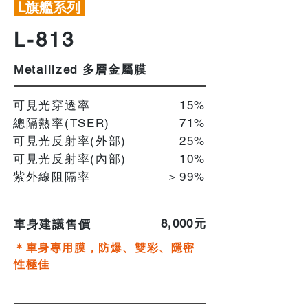
L旗艦系列
L-813
多層金屬膜
Metallized
可見光穿透率
15%
總隔熱率(TSER)
71%
可見光反射率(外部)
25%
可見光反射率(內部)
​10%
紫外線阻隔率
＞99%
​8,000元
車身建議售價
＊車身專用膜，防爆、雙彩、隱密
性極佳