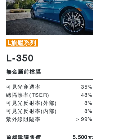
L旗艦系列
L-350
無金屬前檔膜
可見光穿透率
35%
總隔熱率(TSER)
48%
可見光反射率(外部)
8%
可見光反射率(內部)
​8%
紫外線阻隔率
＞99%
​5,500元
前檔建議售價