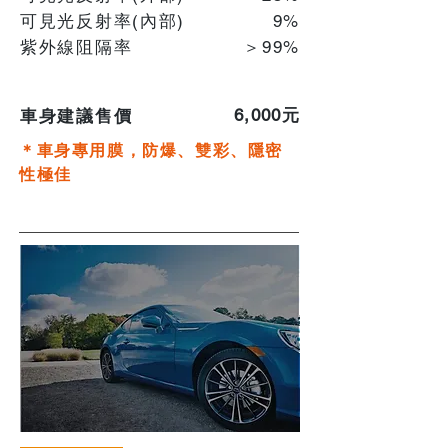
可見光反射率(內部)
​9%
紫外線阻隔率
＞99%
6,000元
車身建議售價
＊車身專用膜，防爆、雙彩、隱密
性極佳